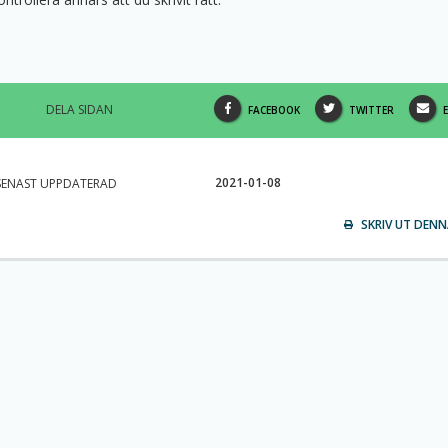
DELA SIDAN
DELA
DELA
FACEBOOK
TWITTER
DENNA
DENNA
SIDA
SIDA
2021-01-08
SENAST UPPDATERAD
PÅ
PÅ
V
SKRIV UT DENN