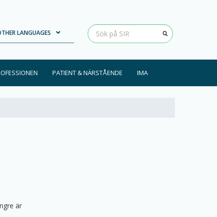
Loading...
Clear input
OTHER LANGUAGES
ROFESSIONEN
PATIENT & NÄRSTÅENDE
IMA
ängre är