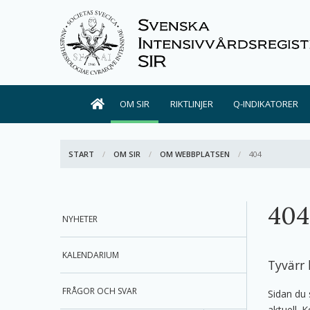
OM SIR
RIKTLINJER
Q-INDIKATORER
START
OM SIR
OM WEBBPLATSEN
AKTIV:
404
404
NYHETER
KALENDARIUM
Tyvärr 
FRÅGOR OCH SVAR
Sidan du 
aktuell. K