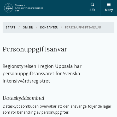
Sök
Meny
START
OM SIR
KONTAKTER
AKTIV:
PERSONUPPGIFTSANSVAR
Personuppgiftsanvar
Regionstyrelsen i region Uppsala har
personuppgiftsansvaret för Svenska
Intensivvårdsregistret
Dataskyddsombud
Dataskyddsombuden övervakar att den ansvarige följer de lagar
som rör behandling av personuppgifter.