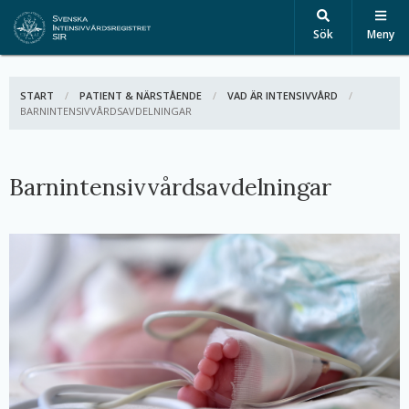
Sök
Meny
START
PATIENT & NÄRSTÅENDE
VAD ÄR INTENSIVVÅRD
AKTIV:
BARNINTENSIVVÅRDSAVDELNINGAR
Barnintensivvårdsavdelningar