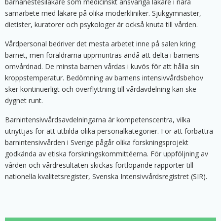
barnanestesiläkare som medicinskt ansvariga läkare i nära
samarbete med läkare på olika moderkliniker. Sjukgymnaster,
dietister, kuratorer och psykologer är också knuta till vården.
Vårdpersonal bedriver det mesta arbetet inne på salen kring
barnet, men föräldrarna uppmuntras ändå att delta i barnens
omvårdnad. De minsta barnen vårdas i kuvös för att hålla sin
kroppstemperatur. Bedömning av barnens intensivvårdsbehov
sker kontinuerligt och överflyttning till vårdavdelning kan ske
dygnet runt.
Barnintensivvårdsavdelningarna är kompetenscentra, vilka
utnyttjas för att utbilda olika personalkategorier. För att förbättra
barnintensivvården i Sverige pågår olika forskningsprojekt
godkända av etiska forskningskommittéerna. För uppföljning av
vården och vårdresultaten skickas fortlöpande rapporter till
nationella kvalitetsregister, Svenska Intensivvårdsregistret (SIR).