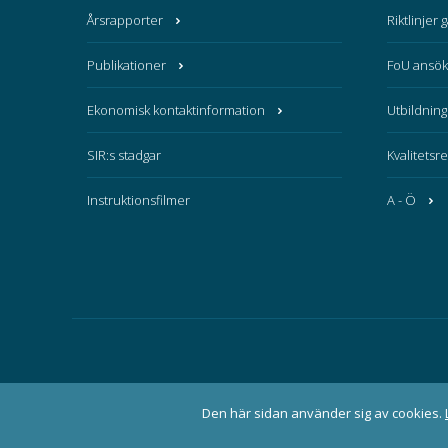
Årsrapporter
Riktlinjer 
Publikationer
FoU ansök
Ekonomisk kontaktinformation
Utbildning
SIR:s stadgar
Kvalitetsr
Instruktionsfilmer
A - Ö
Den här sidan använder sig av cookies.