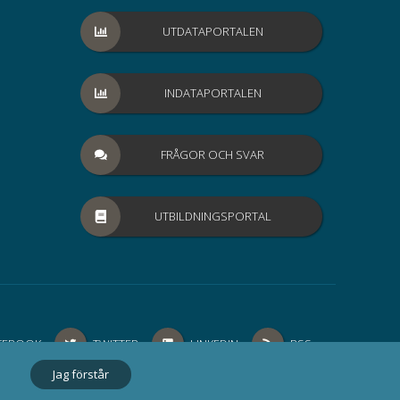
UTDATAPORTALEN
INDATAPORTALEN
FRÅGOR OCH SVAR
UTBILDNINGSPORTAL
SIR
SIR
CEBOOK
TWITTER
LINKEDIN
RSS
Jag förstår
PÅ
PÅ