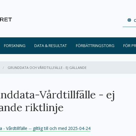
FORSKNING
DATA & RESULTAT
FÖRBÄTTRINGSTORG
FÖR P
AKTIV:
GRUNDDATA OCH VÅRDTILLFÄLLE - EJ GÄLLANDE
nddata-Vårdtillfälle - ej
ande riktlinje
- Vårdtillfälle -- giltlig till och med 2025-04-24