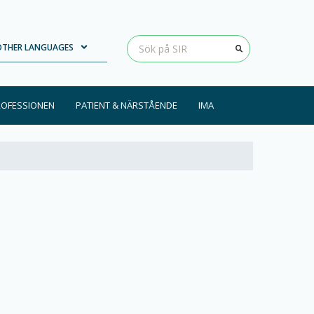
Loading...
Clear input
OTHER LANGUAGES
ROFESSIONEN
PATIENT & NÄRSTÅENDE
IMA