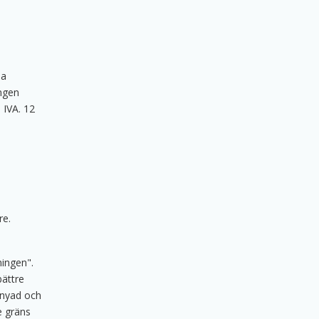
la
ingen
 IVA. 12
re.
ingen".
bättre
örnyad och
re gräns