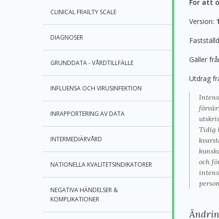
För att 
CLINICAL FRAILTY SCALE
Version:
DIAGNOSER
Fastställ
Gäller fr
GRUNDDATA - VÅRDTILLFÄLLE
Utdrag f
INFLUENSA OCH VIRUSINFEKTION
Intens
förvär
INRAPPORTERING AV DATA
utskri
Tidig 
INTERMEDIÄRVÅRD
kvarst
kunska
och fö
NATIONELLA KVALITETSINDIKATORER
intens
person
NEGATIVA HÄNDELSER &
KOMPLIKATIONER
Ändrin