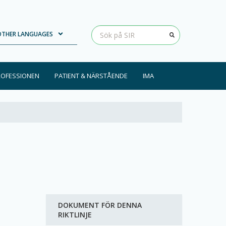
Loading...
Clear input
OTHER LANGUAGES
ROFESSIONEN
PATIENT & NÄRSTÅENDE
IMA
DOKUMENT FÖR DENNA
RIKTLINJE