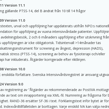
11 Version 11.1
ng gällande PTSS-14, del B ändrat från 10 till 14 frågor
09 Version 11.0
texten, urval och uppföljning har uppdaterats utifrån NPO:s nationel
ation för uppföljning av vuxna intensivvårdade patienter. Uppföljn
 avdelningsbesök, 2 och 6 månaders uppföljning efter utskrivning från
uppföljningen är icke obligatorisk. Tidsintervall >14månader tas
vskattningsinstrument för screening av ångest, depression (HADS),
atisk stress (PTSS-14), screening av behov av fysioterapi och/eller
pi har inkluderats. Åtgärder korrigerade efter riktlinjen.
08 Version 10.0
t enskilda författare. Svenska Intensivvårdsregistret är ansvarig utgiva
24 Version 9.0
 av registrering av "Åtgärder av rekommenderade av PostIVA mottagn
de av text om inrapportering via XML-fil. Numrering av frågorna för 
ighet. RAND-36 ersätter SF-36 i text. Förklaringstext inför bytet är f
ad. Indexvårdtillfälletiden är borttagen. Varje enskild IVA kan välja ned