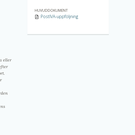
HUVUDDOKUMENT
PostIVA-uppföljning
 eller
efter
rt.
r
rden
ens