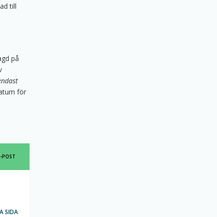
d till
lagd på
v
endast
tum för
DELA
E-POST
DENNA
SIDA
IA
A SIDA