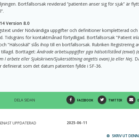
jningen. Bortfallsorsak reviderad ”patienten anser sig för sjuk” är flytta
”.
14 Version 8.0
gstext under Nödvändiga uppgifter och definitioner kompletterad och
ad. Tidsgräns för kontaktmånad förtydligad. Bortfallsorsak ”Patient in
och ”Hälsoskäl” slås ihop till en bortfallsorsak. Rubriken Registrering a
tillagd. Borttaget:
Ändrade arbetsuppgifter pga hälsotillstånd (enval) (
m I arbete eller Sjukskriven/Sjukersättning angetts ovan) Ja eller Nej.
Da
r definierat som det datum patienten fyllde i SF-36.
DELA SIDAN
DELA
DELA
FACEBOOK
TWITTER
DENNA
DENNA
SIDA
SIDA
2025-06-11
SENAST UPPDATERAD
PÅ
PÅ
V
SKRIV UT DENN