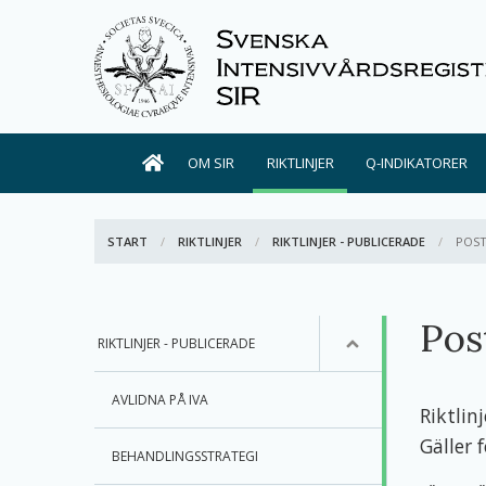
OM SIR
RIKTLINJER
Q-INDIKATORER
START
RIKTLINJER
RIKTLINJER - PUBLICERADE
AKTI
POST
Pos
RIKTLINJER - PUBLICERADE
AVLIDNA PÅ IVA
Riktlin
Gäller 
BEHANDLINGSSTRATEGI