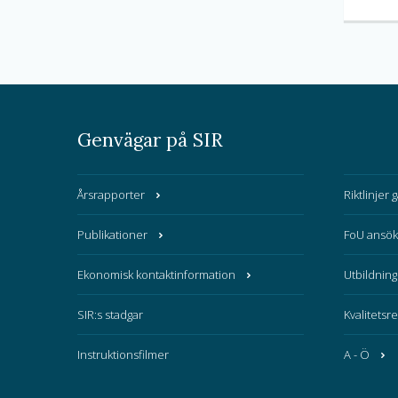
Genvägar på SIR
Årsrapporter
Riktlinjer 
Publikationer
FoU ansök
Ekonomisk kontaktinformation
Utbildning
SIR:s stadgar
Kvalitetsr
Instruktionsfilmer
A - Ö