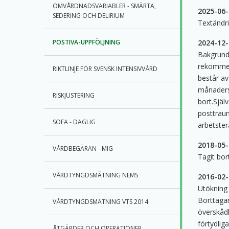
OMVÅRDNADSVARIABLER - SMÄRTA,
2025-06-
SEDERING OCH DELIRIUM
Textändri
POSTIVA-UPPFÖLJNING
2024-12-
Bakgrunds
rekommend
RIKTLINJE FÖR SVENSK INTENSIVVÅRD
består av
månaders 
RISKJUSTERING
bort.Själ
posttraum
SOFA - DAGLIG
arbetstera
2018-05-
VÅRDBEGÄRAN - MIG
Tagit bor
VÅRDTYNGDSMÄTNING NEMS
2016-02-
Utökning
Borttagan
VÅRDTYNGDSMÄTNING VTS 2014
överskådl
förtydlig
ÅTGÄRDER OCH OPERATIONER