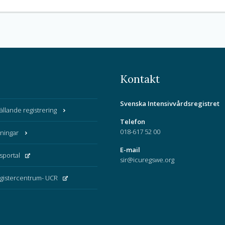
Kontakt
Svenska Intensivvårdsregistret
gällande registrering
Telefon
018-617 52 00
ningar
E-mail
sportal
sir@icuregswe.org
egistercentrum- UCR