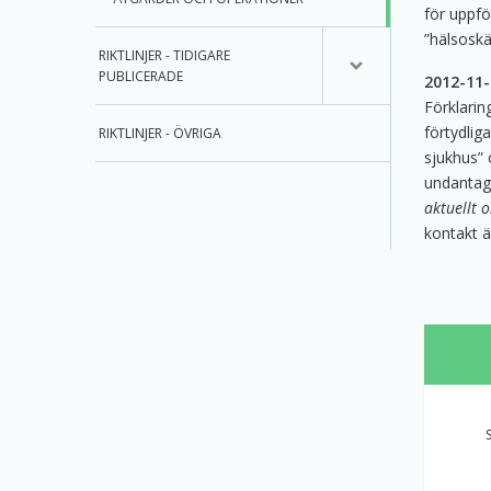
för uppföl
”hälsoskäl
RIKTLINJER - TIDIGARE
PUBLICERADE
2012-11-
Förklarin
förtydlig
RIKTLINJER - ÖVRIGA
sjukhus” 
undantag 
aktuellt o
kontakt ä