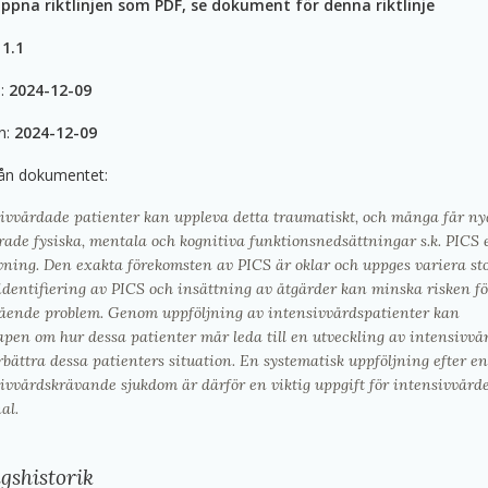
öppna riktlinjen som PDF, se dokument för denna riktlinje
11.1
d:
2024-12-09
ån:
2024-12-09
rån dokumentet:
ivvårdade patienter kan uppleva detta traumatiskt, och många får nya
rade fysiska, mentala och kognitiva funktionsnedsättningar s.k. PICS 
vning. Den exakta förekomsten av PICS är oklar och uppges variera sto
identifiering av PICS och insättning av åtgärder kan minska risken fö
ående problem. Genom uppföljning av intensivvårdspatienter kan
pen om hur dessa patienter mår leda till en utveckling av intensivvå
rbättra dessa patienters situation. En systematisk uppföljning efter en
ivvårdskrävande sjukdom är därför en viktig uppgift för intensivvård
al.
gshistorik