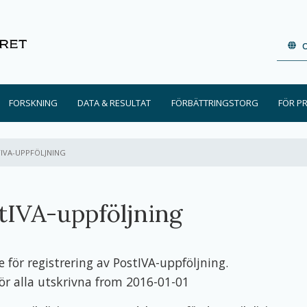
FORSKNING
DATA & RESULTAT
FÖRBÄTTRINGSTORG
FÖR P
V:
IVA-UPPFÖLJNING
tIVA-uppföljning
je för registrering av PostIVA-uppföljning.
för alla utskrivna from 2016-01-01