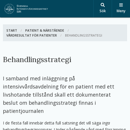
Sök
Meny
START
PATIENT & NÄRSTÅENDE
VÅRDRESULTAT FÖR PATIENTER
AKTIV:
BEHANDLINGSSTRATEGI
Behandlingsstrategi
I samband med inläggning på
intensivvårdsavdelning för en patient med ett
livshotande tillstånd skall ett dokumenterat
beslut om behandlingsstrategi finnas i
patientjournalen
I de flesta fall innebär detta full satsning det vill säga
inga
behandlingsbegränsningar. Under pågående vård med försämring,