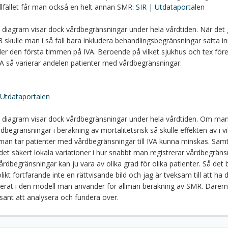
illfället får man också en helt annan SMR:
SIR | Utdataportalen
 diagram visar dock vårdbegränsningar under hela vårdtiden.
När det 
 skulle man i så fall bara inkludera behandlingsbegränsningar satta i
ller den första timmen på IVA. Beroende på vilket sjukhus och tex fö
A så varierar andelen patienter med vårdbegränsningar:
 Utdataportalen
 diagram visar dock vårdbegränsningar under hela vårdtiden.
Om man
årdbegränsningar i beräkning av mortalitetsrisk så skulle effekten av i v
man tar patienter med vårdbegränsningar till IVA kunna minskas. Samt
 det säkert lokala variationer i hur snabbt man registrerar vårdbegräns
årdbegränsningar kan ju vara av olika grad för olika patienter. Så det b
likt fortfarande inte en rättvisande bild och jag är tveksam till att ha 
derat i den modell man använder för allmän beräkning av SMR. Däre
ssant att analysera och fundera över.