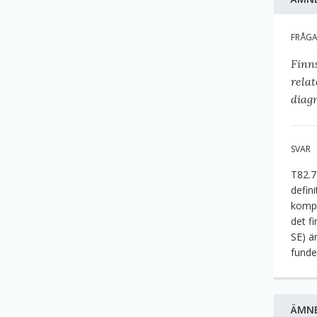
FRÅG
Finn
rela
diag
SVAR
T82.7
defini
kompl
det fi
SE) ä
funde
ÄMN