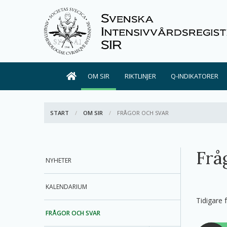
OM SIR
RIKTLINJER
Q-INDIKATORER
START
OM SIR
AKTIV:
FRÅGOR OCH SVAR
Frå
NYHETER
KALENDARIUM
Tidigare 
FRÅGOR OCH SVAR