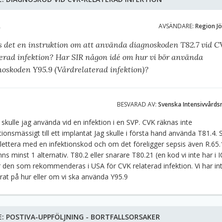
A
AVSÄNDARE:
Region J
s det en instruktion om att använda diagnoskoden T82.7 vid 
terad infektion? Har SIR någon idé om hur vi bör använda
noskoden Y95.9 (Vårdrelaterad infektion)?
BESVARAD AV:
Svenska Intensivvårds
 skulle jag använda vid en infektion i en SVP. CVK räknas inte
tionsmässigt till ett implantat Jag skulle i första hand använda T81.4. 
ettera med en infektionskod och om det föreligger sepsis även R.65.
nns minst 1 alternativ. T80.2 eller snarare T80.21 (en kod vi inte har i
r den som rekommenderas i USA för CVK relaterad infektion.
Vi har in
rat på hur eller om vi ska använda Y95.9
E:
POSTIVA-UPPFÖLJNING - BORTFALLSORSAKER