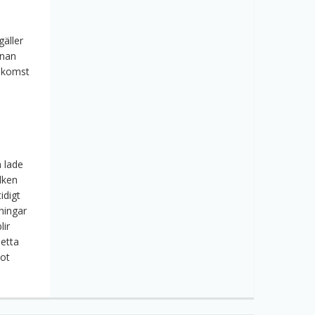
gäller
nnan
rekomst
 lade
ilken
idigt
ningar
lir
detta
mot