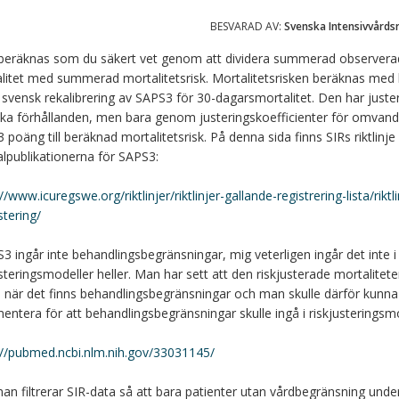
BESVARAD AV:
Svenska Intensivvårds
eräknas som du säkert vet genom att dividera summerad observera
litet med summerad mortalitetsrisk. Mortalitetsrisken beräknas med 
 svensk rekalibrering av SAPS3 för 30-dagarsmortalitet. Den har juster
ka förhållanden, men bara genom justeringskoefficienter för omvand
 poäng till beräknad mortalitetsrisk. På denna sida finns SIRs riktlinj
alpublikationerna för SAPS3:
//www.icuregswe.org/riktlinjer/riktlinjer-gallande-registrering-lista/riktli
stering/
S3 ingår inte behandlingsbegränsningar, mig veterligen ingår det inte i
steringsmodeller heller.
Man har sett att den riskjusterade mortalitete
 när det finns behandlingsbegränsningar och man skulle därför kunna
entera för att behandlingsbegränsningar skulle ingå i riskjusteringsmo
://pubmed.ncbi.nlm.nih.gov/33031145/
n filtrerar SIR-data så att bara patienter utan vårdbegränsning unde