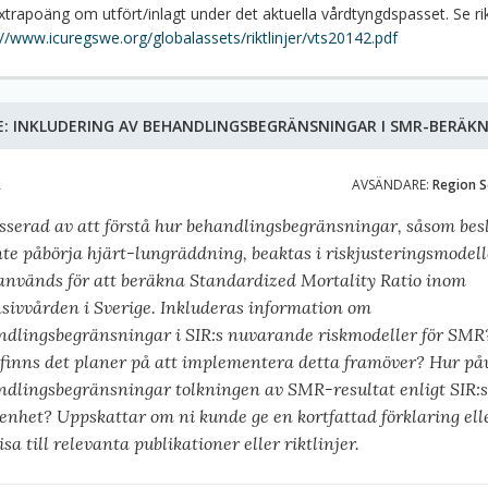
xtrapoäng om utfört/inlagt under det aktuella vårdtyngdspasset. Se rik
://www.icuregswe.org/globalassets/riktlinjer/vts20142.pdf
E:
INKLUDERING AV BEHANDLINGSBEGRÄNSNINGAR I SMR-BERÄK
A
AVSÄNDARE:
Region 
esserad av att förstå hur behandlingsbegränsningar, såsom bes
nte påbörja hjärt-lungräddning, beaktas i riskjusteringsmodel
används för att beräkna Standardized Mortality Ratio inom
nsivvården i Sverige. Inkluderas information om
ndlingsbegränsningar i SIR:s nuvarande riskmodeller för SM
, finns det planer på att implementera detta framöver? Hur på
ndlingsbegränsningar tolkningen av SMR-resultat enligt SIR:
enhet? Uppskattar om ni kunde ge en kortfattad förklaring ell
sa till relevanta publikationer eller riktlinjer.