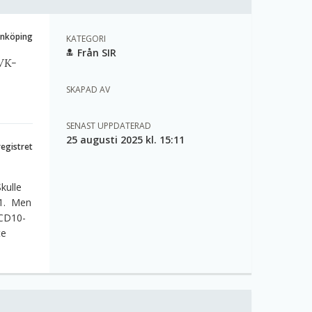
önköping
KATEGORI
Från SIR
CVK-
SKAPAD AV
SENAST UPPDATERAD
25 augusti 2025 kl. 15:11
registret
Skulle
1.
Men
 ICD10-
te