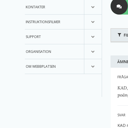
KONTAKTER
INSTRUKTIONSFILMER
FI
SUPPORT
ORGANISATION
ÄMN
OM WEBBPLATSEN
FRÅG
KAD, 
poän
SVAR
KAD r