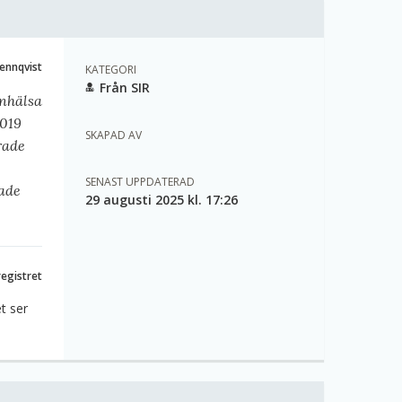
ennqvist
KATEGORI
Från SIR
unhälsa
2019
SKAPAD AV
rade
SENAST UPPDATERAD
rade
29 augusti 2025 kl. 17:26
registret
t ser