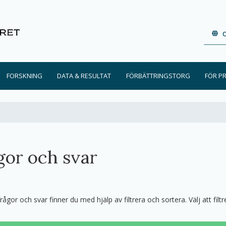
FORSKNING
DATA & RESULTAT
FÖRBÄTTRINGSTORG
FÖR P
gor och svar
frågor och svar finner du med hjälp av filtrera och sortera. Välj att fil