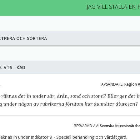
JAG VILL STÄLLA EN
LTRERA OCH SORTERA
E:
VTS - KAD
A
AVSÄNDARE:
Region 
räknas det in under sår, drän, sond och stomi? Eller ger det 
g under någon av rubrikerna förutom hur du mäter diuresen?
BESVARAD AV:
Svenska Intensivvårds
äknas in under indikator 9 - Speciell behandling och vårdåtgärd.