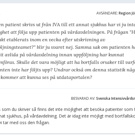
A
AVSÄNDARE:
Region J
n patient skrivs ut från IVA till ett annat sjukhus har vi ju int
ghet att följa upp patienten på vårdavdelningen. På frågan "
kt etablerats inom en vecka efter utskrivning av
öljningsteamet?" blir ju svaret nej. Samma sak om patienten h
it avlida på vårdavdelning innan uppföljning har kunnat
föras. Skulle det vara möjligt att ha bortfalls orsaker till varf
nten inte har följts upp? Undrar också om denna statistik nå
 kommer att kunna ses på utdataportalen?
BESVARAD AV:
Svenska Intensivvårds
s som du skriver så finns det inte möjlighet att besöka patienter som f
annat sjukhus, på vårdavdelning. Det är idag inte möjligt med bortfallsk
i tar med oss den frågan.