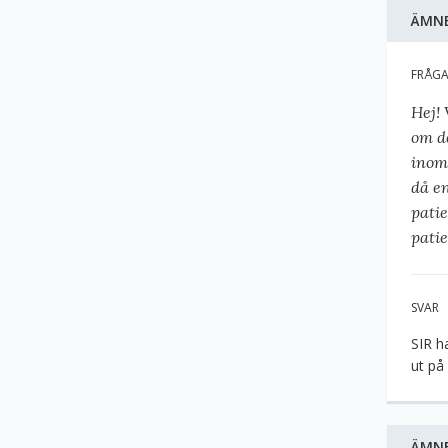
ÄMN
FRÅG
Hej!
om de
inom
då e
patie
patie
SVAR
SIR h
ut på
ÄMN