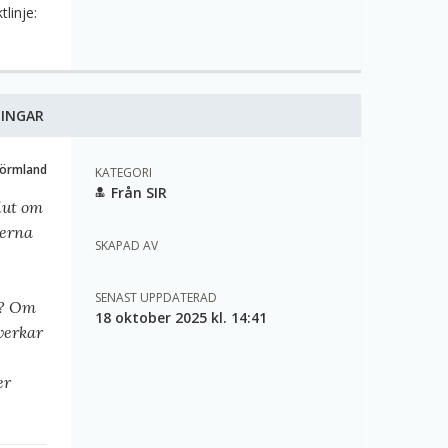
tlinje:
NINGAR
Sörmland
KATEGORI
Från SIR
lut om
lerna
SKAPAD AV
SENAST UPPDATERAD
R? Om
18 oktober 2025 kl. 14:41
verkar
s
er