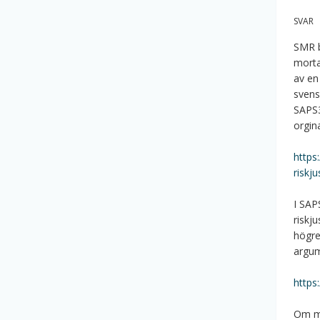
SVAR
SMR b
morta
av en
svens
SAPS3
orgin
https:
riskju
I SAP
riskju
högre
argum
https
Om ma