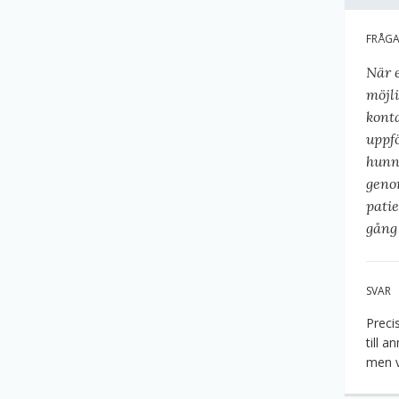
FRÅG
När e
möjli
konta
uppf
hunn
genom
patie
gång
SVAR
Preci
till 
men v