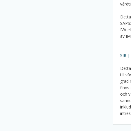
vårdt
Detta
SAPS3
IVA e
av IM
SIR |
Detta
till v
grad 
finns
och v
sanno
inklu
intre