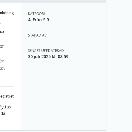
önköping
KATEGORI
Från SIR
e
Har
SKAPAD AV
ar
SENAST UPPDATERAD
30 juli 2025 kl. 08:59
ör
gon
registret
lyttas
oda