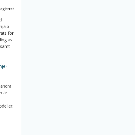
registret
d
hjälp
ats för
ling av
e samt
nje-
 andra
n är
deller:
r