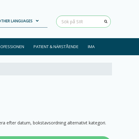
Loading...
Clear input
OTHER LANGUAGES
ROFESSIONEN
PATIENT & NÄRSTÅENDE
IMA
trera efter datum, bokstavsordning alternativt kategori.