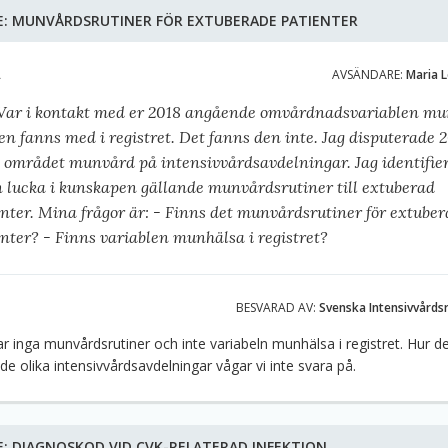
E:
MUNVÅRDSRUTINER FÖR EXTUBERADE PATIENTER
A
AVSÄNDARE:
Maria L
 Var i kontakt med er 2018 angående omvårdnadsvariablen m
n fanns med i registret. Det fanns den inte. Jag disputerade 
 området munvård på intensivvårdsavdelningar. Jag identifie
n lucka i kunskapen gällande munvårdsrutiner till extuberad
nter. Mina frågor är: - Finns det munvårdsrutiner för extube
nter? - Finns variablen munhälsa i registret?
BESVARAD AV:
Svenska Intensivvårds
ar inga munvårdsrutiner och inte variabeln munhälsa i registret. Hur de
 de olika intensivvårdsavdelningar vågar vi inte svara på.
E:
DIAGNOSKOD VID CVK-RELATERAD INFEKTION