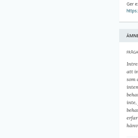
Ger e
https
ÄMN
FRÅG
Intr
att i
som 
inte
beha
inte
beha
erfar
hänvi