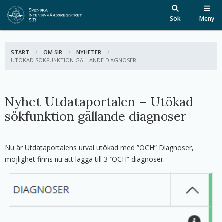
Sök
Meny
START
OM SIR
NYHETER
AKTIV:
UTÖKAD SÖKFUNKTION GÄLLANDE DIAGNOSER
Nyhet Utdataportalen – Utökad
sökfunktion gällande diagnoser
Nu är Utdataportalens urval utökad med ”OCH” Diagnoser,
möjlighet finns nu att lägga till 3 ”OCH” diagnoser.