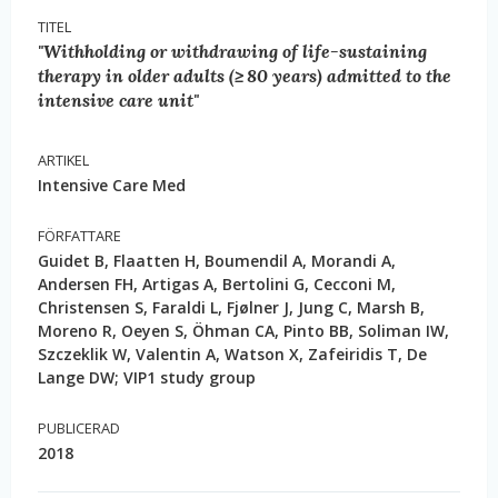
TITEL
"Withholding or withdrawing of life-sustaining
therapy in older adults (≥ 80 years) admitted to the
intensive care unit"
ARTIKEL
Intensive Care Med
FÖRFATTARE
Guidet B, Flaatten H, Boumendil A, Morandi A,
Andersen FH, Artigas A, Bertolini G, Cecconi M,
Christensen S, Faraldi L, Fjølner J, Jung C, Marsh B,
Moreno R, Oeyen S, Öhman CA, Pinto BB, Soliman IW,
Szczeklik W, Valentin A, Watson X, Zafeiridis T, De
Lange DW; VIP1 study group
PUBLICERAD
2018