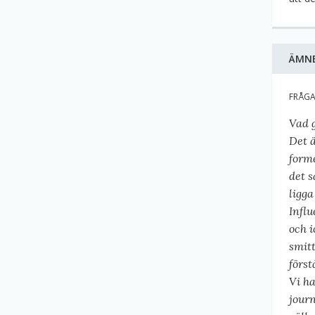
ÄMN
FRÅG
Vad g
Det ä
forme
det s
ligga
Infl
och 
smitt
först
Vi h
journ