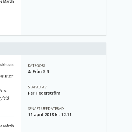
ne Mårdh
sjukhuset
KATEGORI
Från SIR
kommer
SKAPAD AV
ina
Per Hederström
r/tid
SENAST UPPDATERAD
11 april 2018 kl. 12:11
ne Mårdh