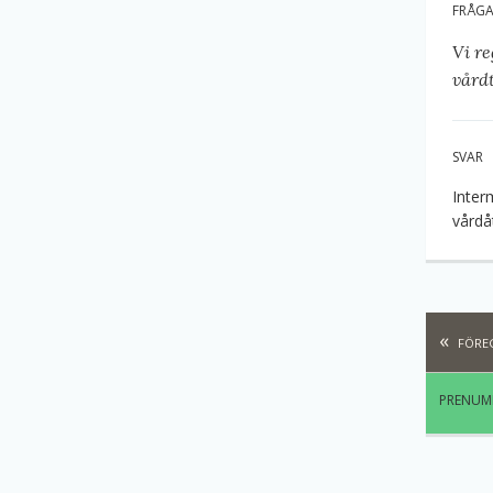
FRÅG
Vi re
vård
SVAR
Inter
vårdå
FÖRE
PRENUME