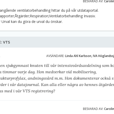
BESVARAD AV:
Caroli
angående ventilatorbehandling hittar du på vår utdataportal.
Rapporter;Åtgärder;Respiration;Ventilatorbehandling Invasiv.
 Urval kan du göra de urval du önskar.
E:
VTS
A
AVSÄNDARE:
Linda Ahl Karlsson, IVA Höglands
r en sjukgymnast knuten till vår intensivvårdsavdelning som 
a timmar varje dag. Hon medverkar vid mobilisering,
rakturprofylax, andningsvård m.m. Hon dokumenterar också s
der i vår datajournal. Kan alla eller några av hennes åtgärde
as med i vår VTS registrering?
BESVARAD AV:
Caroli