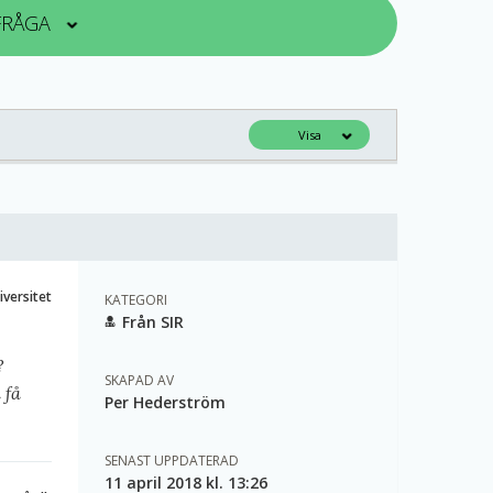
 FRÅGA
Visa
iversitet
KATEGORI
Från SIR
?
SKAPAD AV
 få
Per Hederström
SENAST UPPDATERAD
11 april 2018 kl. 13:26