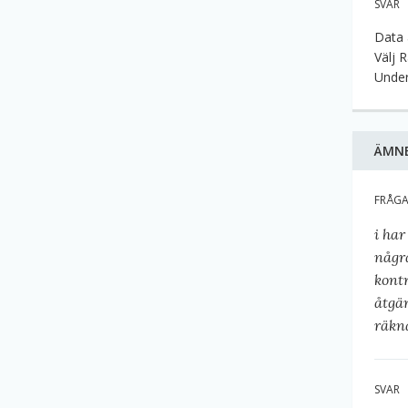
SVAR
Data 
Välj 
Under
ÄMN
FRÅG
i ha
någr
kont
åtgär
räkn
SVAR