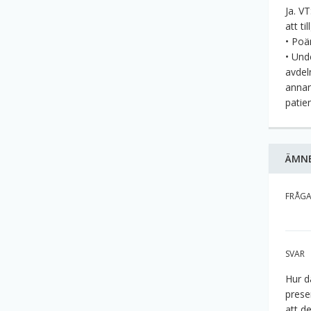
Ja. V
att t
• Poä
• Und
avdel
annan
patie
ÄMN
FRÅG
SVAR
Hur d
prese
att de