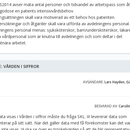
TS2014 avser mäta antal personer och tidsandel av arbetspass som åt
illgodose en patients intensivvårdsbehov.
ngsättningen skall vara motiverad av ett behov hos patienten.
ersökningar och åtgärder skall vara utförda av avdelningens personal
ningens personal menas: sjuksköterskor, barn/undersköterskor, läkar
 vårdpersonal som är knutna till avdelningen och som deltar i det
ntnära arbetet.
E:
VÅRDEN I SIFFROR
A
AVSÄNDARE:
Lars Hayden, G
BESVARAD AV:
Caroli
ata visas i Vården i siffror måste du fråga SKL. Vi levererar data som
nterar på sitt sätt. När det gäller data med få förekomster kan det va
 inte visas. Vi ska se över ev tröskelvärden så att de blir representativ