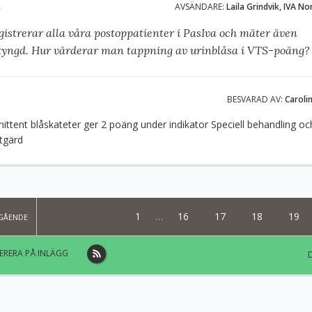
A
AVSÄNDARE:
Laila Grindvik, IVA N
gistrerar alla våra postoppatienter i PasIva och mäter även
tyngd. Hur värderar man tappning av urinblåsa i VTS-poäng?
BESVARAD AV:
Caroli
mittent blåskateter ger 2 poäng under indikator Speciell behandling oc
tgärd
1
16
17
18
19
GÅENDE
RERA PÅ INLÄGG