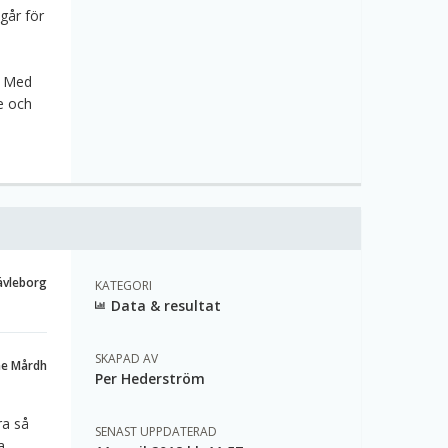
går för
. Med
e och
ävleborg
KATEGORI
Data & resultat
SKAPAD AV
ne Mårdh
Per Hederström
ra så
SENAST UPPDATERAD
a.