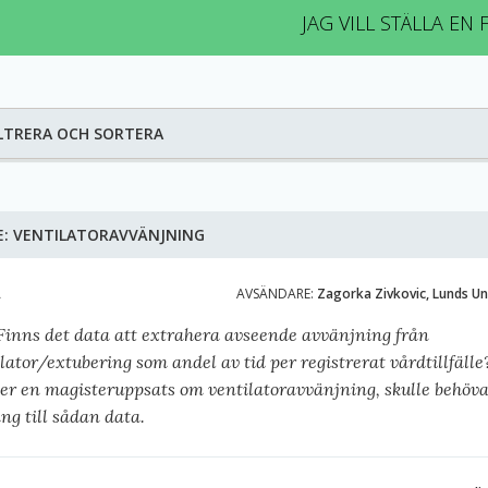
JAG VILL STÄLLA EN
LTRERA OCH SORTERA
E:
VENTILATORAVVÄNJNING
A
AVSÄNDARE:
Zagorka Zivkovic, Lunds Un
 Finns det data att extrahera avseende avvänjning från
lator/extubering som andel av tid per registrerat vårdtillfälle
ver en magisteruppsats om ventilatoravvänjning, skulle behöva
ång till sådan data.