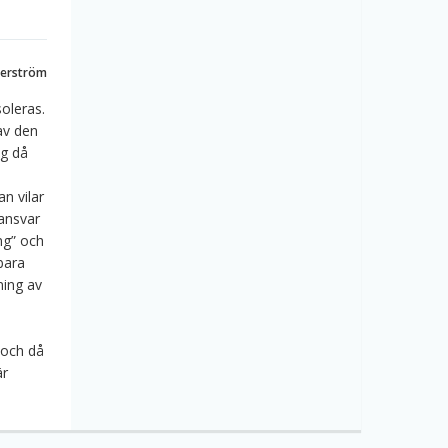
derström
oleras.
av den
ng då
n vilar
 ansvar
ing” och
 bara
ning av
 och då
är