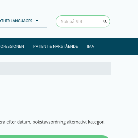
Loading...
Clear input
OTHER LANGUAGES
ROFESSIONEN
PATIENT & NÄRSTÅENDE
IMA
trera efter datum, bokstavsordning alternativt kategori.