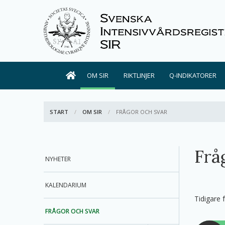
OM SIR
RIKTLINJER
Q-INDIKATORER
START
OM SIR
AKTIV:
FRÅGOR OCH SVAR
Frå
NYHETER
KALENDARIUM
Tidigare 
FRÅGOR OCH SVAR