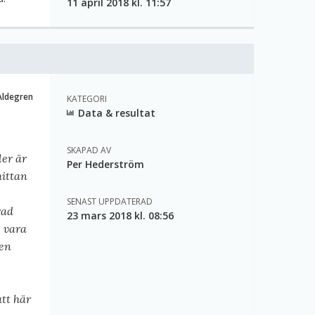
11 april 2018 kl. 11:57
Aldegren
KATEGORI
Data & resultat
SKAPAD AV
ler är
Per Hederström
mittan
SENAST UPPDATERAD
rad
23 mars 2018 kl. 08:56
j vara
ven
att här