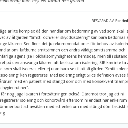
r isolering men mycket annat är i gråzon.
BESVARAD AV:
Per He
råga är lite komplex då den handlar om bedömning av vad som skall is
et av åtgärden ”Smitt- och/eller skyddsisolering” kan bara bedömas 
rige läkaren. Sen finns det ju rekommendationer för behov av isoleri
andlar om luftburna smittämnen och andra väldigt smittsamma och
nfarliga agens (se Folkhälsomyndighetens hemsida), men till i slutända
ret på den ansvariga läkaren att besluta om isolering. SIR kan inte ta
d som skall isoleras eller ej utan bara se till att åtgärden ”Smittisoler
sisolering” kan registreras. Med isolering enligt SIR:s definition avses
vårdrum med en patient med stängd dörr och med konsekvent tillämp
a hygienrutiner”.
 får nog jaga läkaren i fortsättningen också. Däremot tror jag att ni
registrerar isolering och kohortvård eftersom ni endast har enkelrum
glömmer bort att avsikten med ett enkelrum med stängd dörr faktiskt 
ing.