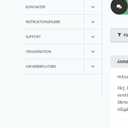
KONTAKTER
INSTRUKTIONSFILMER
FI
SUPPORT
ORGANISATION
ÄMN
OM WEBBPLATSEN
FRÅG
Hej,
venti
Skri
tillg