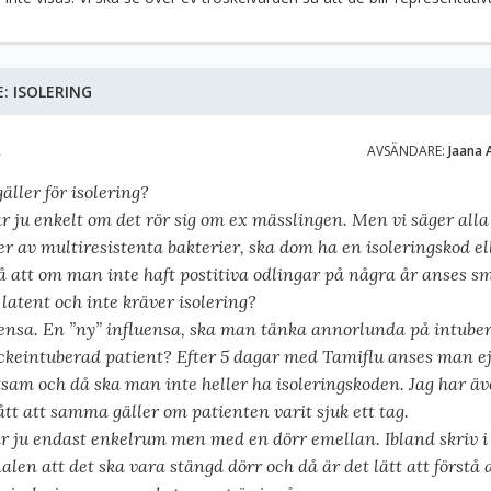
E:
ISOLERING
A
AVSÄNDARE:
Jaana 
äller för isolering?
r ju enkelt om det rör sig om ex mässlingen. Men vi säger alla
r av multiresistenta bakterier, ska dom ha en isoleringskod el
å att om man inte haft postitiva odlingar på några år anses s
 latent och inte kräver isolering?
uensa. En ”ny” influensa, ska man tänka annorlunda på intube
ickeintuberad patient? Efter 5 dagar med Tamiflu anses man e
sam och då ska man inte heller ha isoleringskoden. Jag har ä
ått att samma gäller om patienten varit sjuk ett tag.
ar ju endast enkelrum men med en dörr emellan. Ibland skriv i
alen att det ska vara stängd dörr och då är det lätt att förstå 