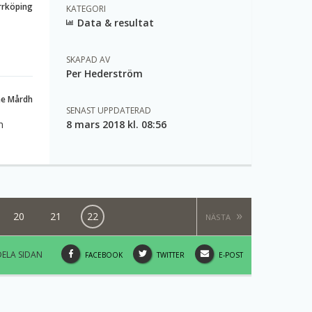
orrköping
KATEGORI
Data & resultat
SKAPAD AV
Per Hederström
ne Mårdh
SENAST UPPDATERAD
h
8 mars 2018 kl. 08:56
20
21
22
NÄSTA
DELA SIDAN
DELA
DELA
DELA
FACEBOOK
TWITTER
E-POST
DENNA
DENNA
DENNA
SIDA
SIDA
SIDA