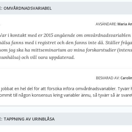
E:
OMVÅRDNADSVARIABEL
A
AVSÄNDARE:
Maria A
 Var i kontakt med er 2015 angående om omvårdnadsvariablen
lsa fanns med i registret och den fanns inte då. Ställer fråg
rsom jag ska ha mittseminarium av mina forskarstudier (inten
munhälsa) och vill vara uppdaterad.
BESVARAD AV:
Caroli
r jobbat en hel del för att försöka införa omvårdnadsvariabler. Tyvärr h
kommit till någon konsensus kring variabler ännu, så tyvärr så är svaret
E:
TAPPNING AV URINBLÅSA