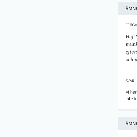
ÄMN
FRÅG
Hej!
munhä
efte
och 
SVAR
Vi ha
inte 
ÄMN