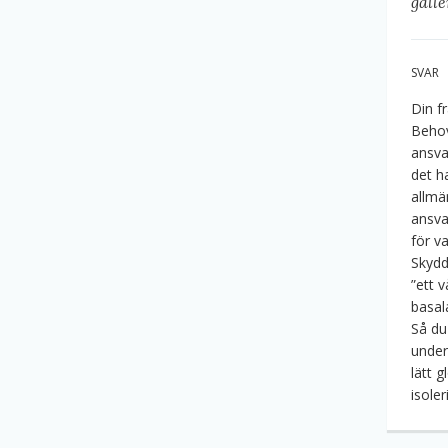
gälle
SVAR
Din f
Behov
ansva
det h
allmä
ansva
för va
Skydd
”ett 
basal
Så du
under
lätt 
isoler