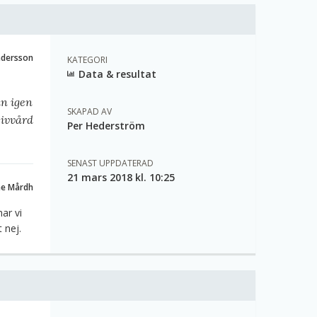
ndersson
KATEGORI
Data & resultat
an igen
SKAPAD AV
sivvård
Per Hederström
SENAST UPPDATERAD
21 mars 2018 kl. 10:25
ne Mårdh
ar vi
 nej.