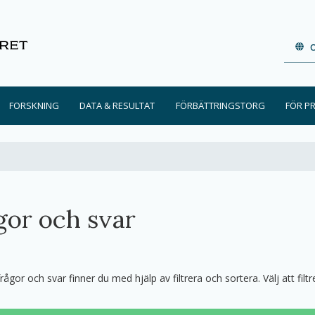
FORSKNING
DATA & RESULTAT
FÖRBÄTTRINGSTORG
FÖR P
gor och svar
frågor och svar finner du med hjälp av filtrera och sortera. Välj att fil